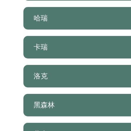
哈瑞
卡瑞
洛克
黑森林