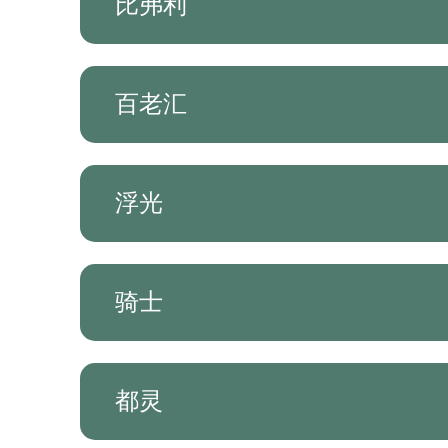
比弗利
百老汇
浮光
骑士
都灵