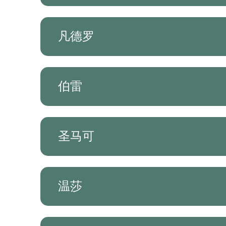
凡德罗
伯雷
圣马可
温莎