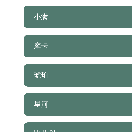
小满
摩卡
琥珀
星河