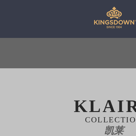
KLAI
COLLECTI
凯莱