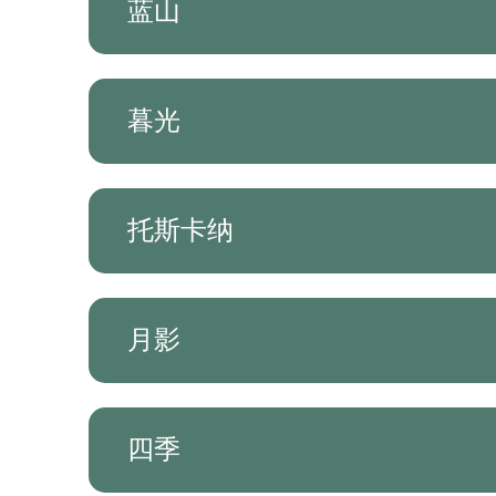
蓝山
暮光
托斯卡纳
月影
四季