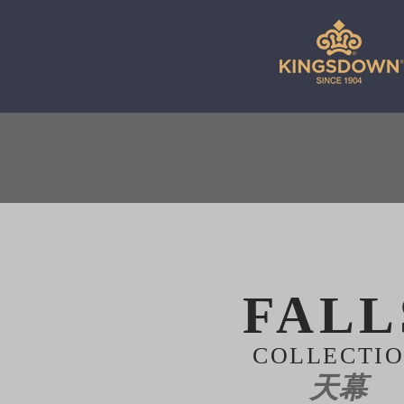
FALL
COLLECTI
天幕