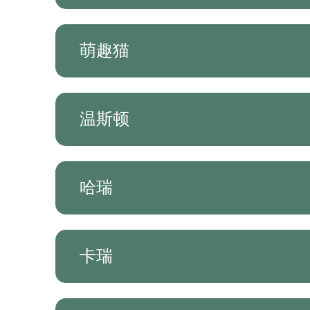
萌趣猫
温斯顿
哈瑞
卡瑞