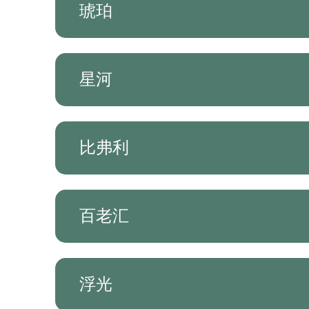
琥珀
星河
比弗利
百老汇
浮光