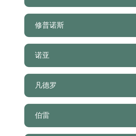
修普诺斯
诺亚
凡德罗
伯雷